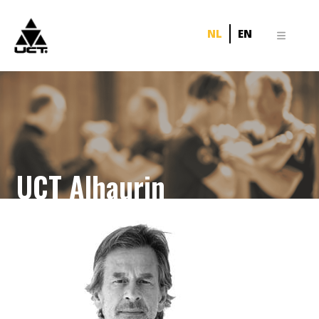
NL
EN
UCT Alhaurin