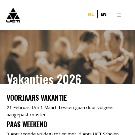
NL
EN
Vakanties 2026
VOORJAARS VAKANTIE
21 Februari t/m 1 Maart. Lessen gaan door volgens
aangepast rooster
PAAS WEEKEND
3 April (goede vrijdag) tot en met 6 April UCT Scholen