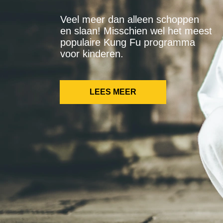
Veel meer dan alleen schoppen
en slaan! Misschien wel het meest
populaire Kung Fu programma
voor kinderen.
LEES MEER