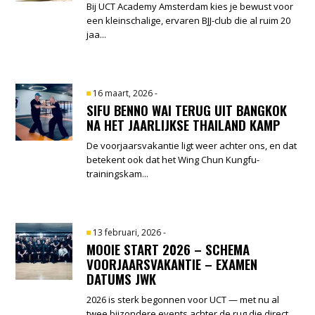
Bij UCT Academy Amsterdam kies je bewust voor
een kleinschalige, ervaren BJJ-club die al ruim 20
jaa...
16 maart, 2026
-
SIFU BENNO WAI TERUG UIT BANGKOK
NA HET JAARLIJKSE THAILAND KAMP
De voorjaarsvakantie ligt weer achter ons, en dat
betekent ook dat het Wing Chun Kungfu-
trainingskam...
13 februari, 2026
-
MOOIE START 2026 – SCHEMA
VOORJAARSVAKANTIE – EXAMEN
DATUMS JWK
2026 is sterk begonnen voor UCT — met nu al
twee bijzondere events achter de rug die direct