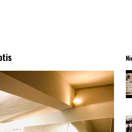
tis
Ni