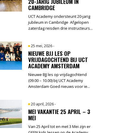
20-JARIG JUBILEUM IN
CAMBRIDGE
UCT Academy ondersteunt 20-jarig
jubileum in Cambridge Afgelopen
zaterdag reisden drie instructeurs...
25 mei, 2026
-
NIEUWE BJJ LES OP
VRIJDAGOCHTEND BIJ UCT
ACADEMY AMSTERDAM
Nieuwe BJJ les op vrijdagochtend
(09.00 – 10.00) bij UCT Academy
Amsterdam Goed nieuws voor ie...
20 april, 2026
-
MEI VAKANTIE 25 APRIL – 3
MEI
Van 25 April tot en met 3 Mei zijn er
GEEN kids lessen op de Academy