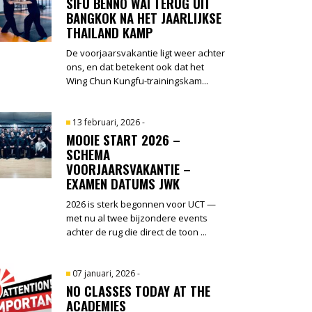
SIFU BENNO WAI TERUG UIT
BANGKOK NA HET JAARLIJKSE
THAILAND KAMP
De voorjaarsvakantie ligt weer achter
ons, en dat betekent ook dat het
Wing Chun Kungfu-trainingskam...
13 februari, 2026
-
MOOIE START 2026 –
SCHEMA
VOORJAARSVAKANTIE –
EXAMEN DATUMS JWK
2026 is sterk begonnen voor UCT —
met nu al twee bijzondere events
achter de rug die direct de toon ...
07 januari, 2026
-
NO CLASSES TODAY AT THE
ACADEMIES